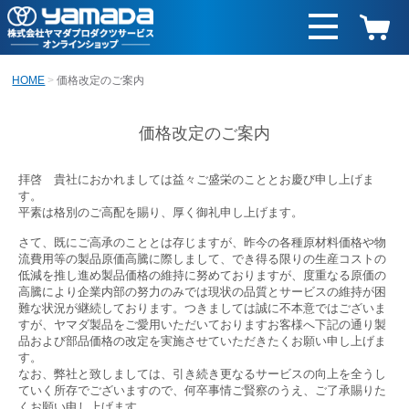
HOME
価格改定のご案内
価格改定のご案内
拝啓 貴社におかれましては益々ご盛栄のこととお慶び申し上げま
す。
平素は格別のご高配を賜り、厚く御礼申し上げます。
さて、既にご高承のこととは存じますが、昨今の各種原材料価格や物
流費用等の製品原価高騰に際しまして、でき得る限りの生産コストの
低減を推し進め製品価格の維持に努めておりますが、度重なる原価の
高騰により企業内部の努力のみでは現状の品質とサービスの維持が困
難な状況が継続しております。つきましては誠に不本意ではございま
すが、ヤマダ製品をご愛用いただいておりますお客様へ下記の通り製
品および部品価格の改定を実施させていただきたくお願い申し上げま
す。
なお、弊社と致しましては、引き続き更なるサービスの向上を全うし
ていく所存でございますので、何卒事情ご賢察のうえ、ご了承賜りた
くお願い申し上げます。