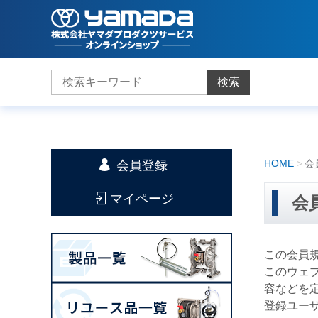
検索
HOME
会
会員登録
マイページ
会
この会員
このウェ
容などを
登録ユー