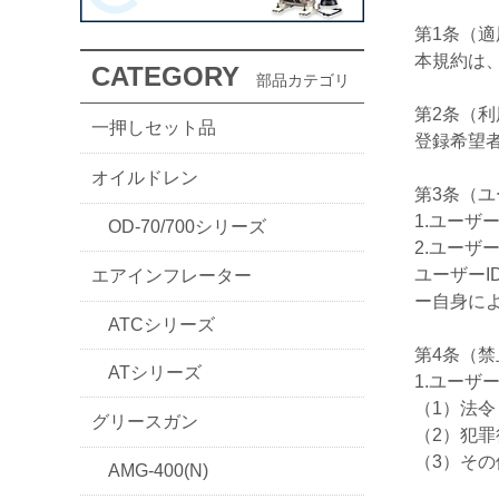
第1条（適
本規約は
CATEGORY
部品カテゴリ
第2条（
一押しセット品
登録希望
オイルドレン
第3条（ユ
1.ユー
OD-70/700シリーズ
2.ユー
ユーザー
エアインフレーター
ー自身に
ATCシリーズ
第4条（
ATシリーズ
1.ユー
（1）法
グリースガン
（2）犯
（3）そ
AMG-400(N)