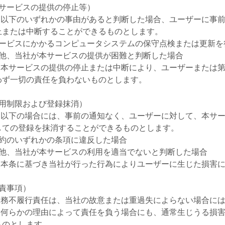
本サービスの提供の停止等）
は、以下のいずれかの事由があると判断した場合、ユーザーに事
止または中断することができるものとします。
サービスにかかるコンピュータシステムの保守点検または更新を
の他、当社が本サービスの提供が困難と判断した場合
は、本サービスの提供の停止または中断により、ユーザーまたは
わず一切の責任を負わないものとします。
利用制限および登録抹消）
は、以下の場合には、事前の通知なく、ユーザーに対して、本サ
しての登録を抹消することができるものとします。
規約のいずれかの条項に違反した場合
の他、当社が本サービスの利用を適当でないと判断した場合
は、本条に基づき当社が行った行為によりユーザーに生じた損害
免責事項）
の債務不履行責任は、当社の故意または重過失によらない場合に
は、何らかの理由によって責任を負う場合にも、通常生じうる損
ものとします。