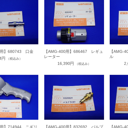
0用】680743 口金
【AMG-400用】686467 レギュ
【AMG-4
レーター
ル
84円
（税込み）
16,390円
2
（税込み）
0用】714944 ニギリ
【AMG-400用】832692 バルブ
【AMG-4