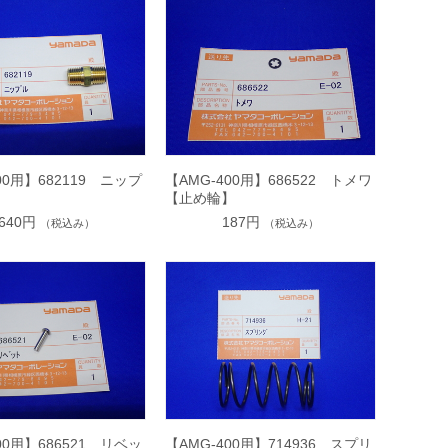
00用】682119 ニップ
【AMG-400用】686522 トメワ
【止め輪】
,640円
187円
（税込み）
（税込み）
00用】686521 リベッ
【AMG-400用】714936 スプリ