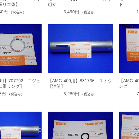
握り本体】
組立
ト
930円
6,490円
（税込み）
（税込み）
0用】707792 ニジュ
【AMG-400用】831736 ユトウ
【AMG-4
二重リング】
【油筒】
ング
08円
5,280円
（税込み）
（税込み）