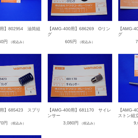
0用】802954 油筒組
【AMG-400用】686269 Oリン
【AMG-4
グ
グ
040円
605円
（税込み）
（税込み）
0用】685423 スプリ
【AMG-400用】681170 サイレ
【AMG-4
ンサー
ストン組
870円
3,080円
9
（税込み）
（税込み）