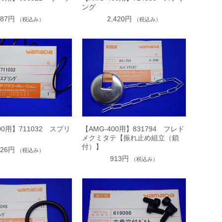
ング
187円
2,420円
（税込み）
（税込み）
00用】711032 スプリ
【AMG-400用】831794 フレド
メクミタテ【振れ止め組立（鎖
付）】
726円
（税込み）
913円
（税込み）