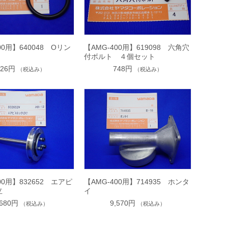
00用】640048 Oリン
【AMG-400用】619098 六角穴
付ボルト ４個セット
726円
748円
（税込み）
（税込み）
00用】832652 エアピ
【AMG-400用】714935 ホンタ
立
イ
,680円
9,570円
（税込み）
（税込み）