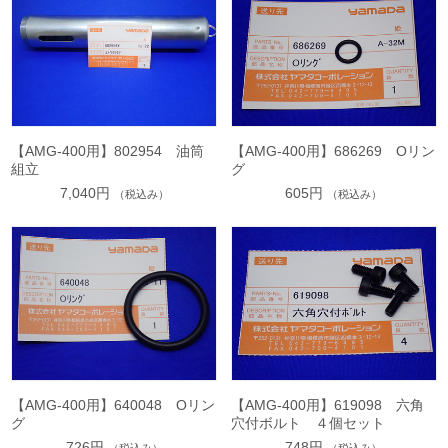
【AMG-400用】802954 油筒
【AMG-400用】686269 Oリン
組立
グ
7,040円
605円
（税込み）
（税込み）
【AMG-400用】640048 Oリン
【AMG-400用】619098 六角
グ
穴付ボルト ４個セット
726円
748円