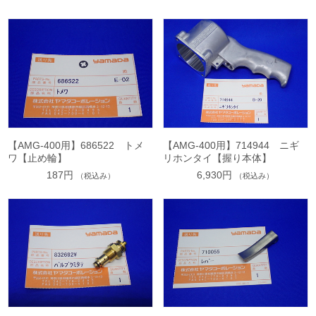
【AMG-400用】686522 トメ
【AMG-400用】714944 ニギ
ワ【止め輪】
リホンタイ【握り本体】
187円
6,930円
（税込み）
（税込み）