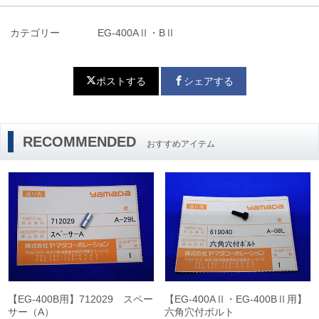
カテゴリー
EG-400AⅡ・BⅡ
ポストする
シェアする
RECOMMENDED
おすすめアイテム
【EG-400B用】712029 スペー
【EG-400AⅡ・EG-400BⅡ用】
サー（A）
六角穴付ボルト