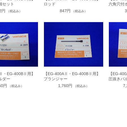
個セット
ロッド
六角穴付
32円
847円
（税込み）
（税込み）
AⅡ・EG-400BⅡ用】
【EG-400AⅡ・EG-400BⅡ用】
【EG-40
ルダー
プランジャー
圧抜きバ
750円
1,760円
7
（税込み）
（税込み）