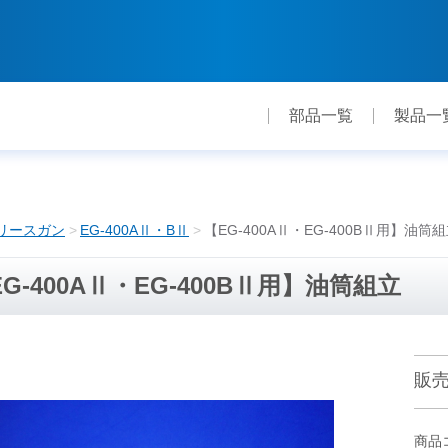
部品一覧
製品一
リースガン
EG-400AⅡ・BⅡ
【EG-400AⅡ・EG-400BⅡ用】油筒
G-400AⅡ・EG-400BⅡ用】油筒組立
販
商品