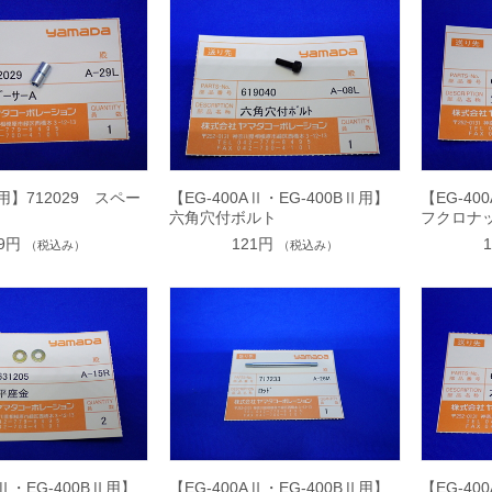
B用】712029 スペー
【EG-400AⅡ・EG-400BⅡ用】
【EG-40
六角穴付ボルト
フクロナ
29円
121円
（税込み）
（税込み）
AⅡ・EG-400BⅡ用】
【EG-400AⅡ・EG-400BⅡ用】
【EG-40