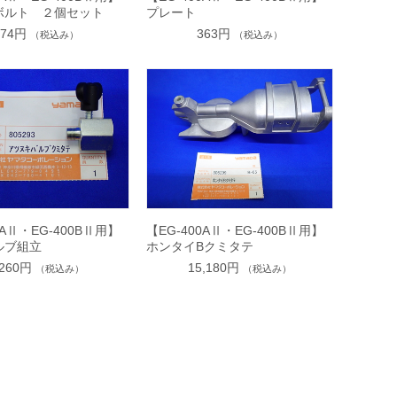
ボルト ２個セット
プレート
374円
363円
（税込み）
（税込み）
0AⅡ・EG-400BⅡ用】
【EG-400AⅡ・EG-400BⅡ用】
ルブ組立
ホンタイBクミタテ
,260円
15,180円
（税込み）
（税込み）