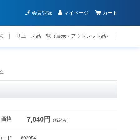
会員登録
マイページ
カート
覧
リユース品一覧（展示・アウトレット品）
組立
7,040円
売価格
（税込み）
コード
802954