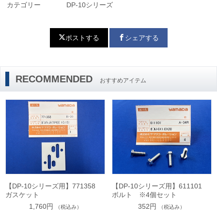
カテゴリー
DP-10シリーズ
ポストする
シェアする
RECOMMENDED
おすすめアイテム
【DP-10シリーズ用】771358
【DP-10シリーズ用】611101
ガスケット
ボルト ※4個セット
1,760円
352円
（税込み）
（税込み）