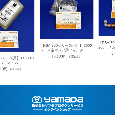
【RSA-7
【RSA-700シリーズ用】T48000
208 メ
32 真空ポンプ用フィルター
5
15,180円
（税込み）
0シリーズ用】T480011
ンプ用オイル
310円
（税込み）