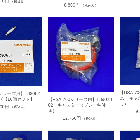
910円
（税込み）
8,800円
（税込み）
【RSA-7
0シリーズ用】T39082
03 キ
ズ【10個セット】
【RSA-700シリーズ用】T39028
し）
02 キャスター（ブレーキ付
500円
（税込み）
き）
9
12,760円
（税込み）