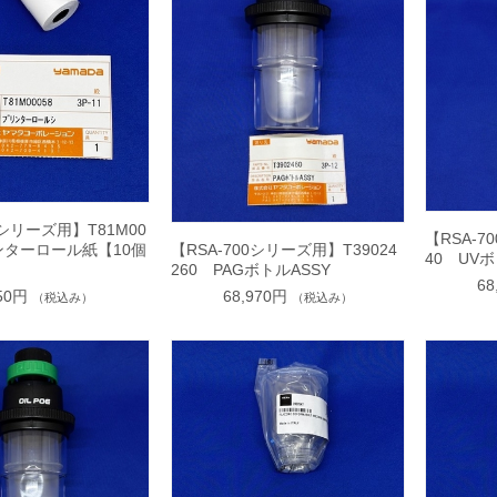
0シリーズ用】T81M00
【RSA-7
ンターロール紙【10個
【RSA-700シリーズ用】T39024
40 UVボ
260 PAGボトルASSY
68
050円
68,970円
（税込み）
（税込み）