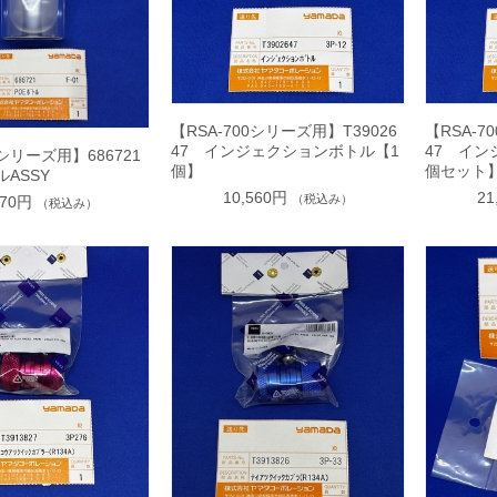
【RSA-700シリーズ用】T39026
【RSA-7
47 インジェクションボトル【1
47 イン
0シリーズ用】686721
個】
個セット
ASSY
10,560円
21
（税込み）
970円
（税込み）