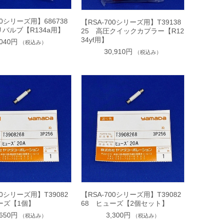
00シリーズ用】686738
【RSA-700シリーズ用】T39138
バルブ【R134a用】
25 高圧クイックカプラー【R12
34yf用】
,040円
（税込み）
30,910円
（税込み）
00シリーズ用】T39082
【RSA-700シリーズ用】T39082
ーズ【1個】
68 ヒューズ【2個セット】
,650円
3,300円
（税込み）
（税込み）