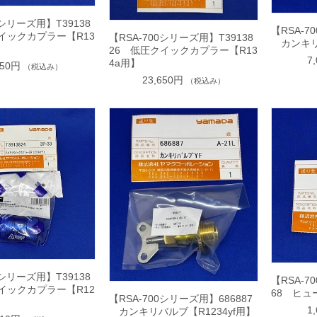
0シリーズ用】T39138
【RSA-7
イックカプラー【R13
【RSA-700シリーズ用】T39138
カンキリ
26 低圧クイックカプラー【R13
7
4a用】
650円
（税込み）
23,650円
（税込み）
0シリーズ用】T39138
【RSA-7
イックカプラー【R12
68 ヒュ
【RSA-700シリーズ用】686887
1
カンキリバルブ【R1234yf用】