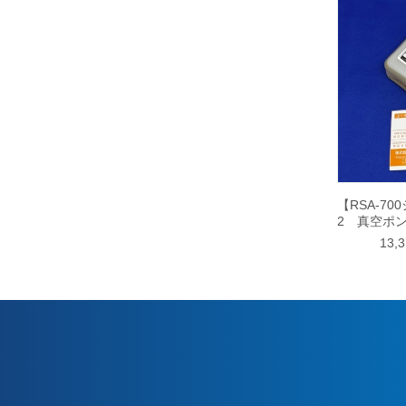
【RSA-70
2 真空ポ
13,